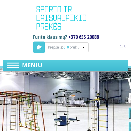
Turite klausimų?
+370 655 20088
RU
LT
Krepšelis:
0
,
0
prekių
MENIU