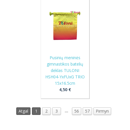
Pusinių meninės
gimnastikos batelių
dėklas TULONI
HSH04-YxFUxG TRIO
15x16.5cm
4,50 €
…
Atgal
1
2
3
56
57
Pirmyn