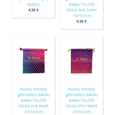
dydžių)
dėklas TULONI
4,50 €
HSH05-RxO SHINE
15x16.5cm
4,50 €
Pusinių meninės
Pusinių meninės
gimnastikos batelių
gimnastikos batelių
dėklas TULONI
dėklas TULONI
HSH03-PxB WAVE
HSH03-PPxY WAVE
15x16.5cm
15x16.5cm