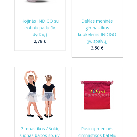
Kojinės INDIGO su
Dėklas meninės
frotiniu padu (įv.
gimnastikos
dydžių)
kuokelėms INDIGO
2,79 €
(įv. spalvų)
3,50 €
Gimnastikos / šokių
Pusinių meninės
sijonas baltos sp. (įv.
gimnastikos batelių