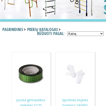
PAGRINDINIS
PREKIŲ KATALOGAS
RŪŠIUOTI PAGAL:
Juosta gimnastikos
Sportinės kojinės
lankams E135
trumpos SANRO