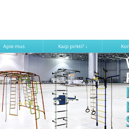
Apie mus
Kaip pirkti? ↓
Kon