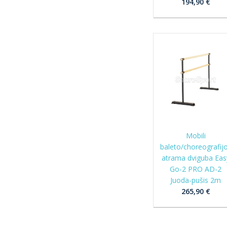
194,90 €
Mobili
baleto/choreografij
atrama dviguba Eas
Go-2 PRO AD-2
Juoda-pušis 2m
265,90 €