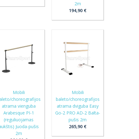
2m
194,90 €
Mobili
Mobili
aleto/choreografijos
baleto/choreografijos
atrama vienguba
atrama dviguba Easy
Arabesque PI-1
Go-2 PRO AD-2 Balta-
(reguliuojamas
pušis 2m
aukštis) Juoda-pušis
265,90 €
2m