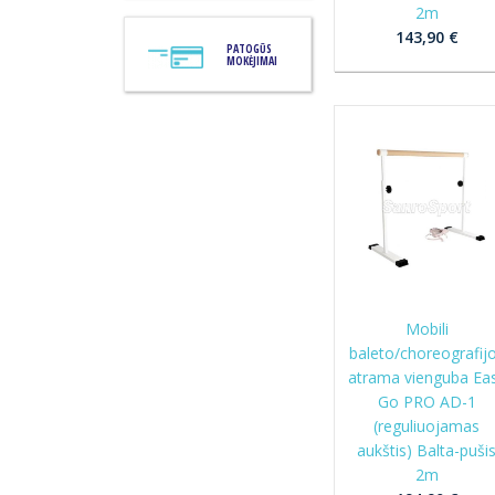
2m
143,90 €
PATOGŪS
MOKĖJIMAI
Mobili
baleto/choreografij
atrama vienguba Ea
Go PRO AD-1
(reguliuojamas
aukštis) Balta-puši
2m