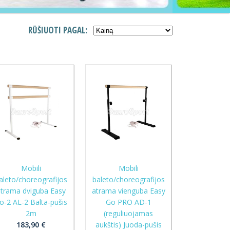
RŪŠIUOTI PAGAL:
Mobili
Mobili
aleto/choreografijos
baleto/choreografijos
trama dviguba Easy
atrama vienguba Easy
o-2 AL-2 Balta-pušis
Go PRO AD-1
2m
(reguliuojamas
183,90 €
aukštis) Juoda-pušis