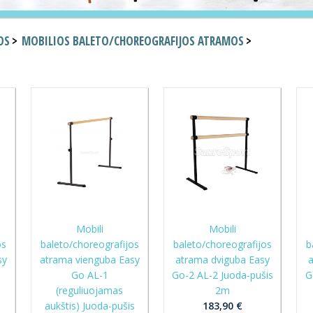
OS
MOBILIOS BALETO/CHOREOGRAFIJOS ATRAMOS
Mobili
Mobili
os
baleto/choreografijos
baleto/choreografijos
b
sy
atrama vienguba Easy
atrama dviguba Easy
a
Go AL-1
Go-2 AL-2 Juoda-pušis
G
(reguliuojamas
2m
s
aukštis) Juoda-pušis
183,90 €