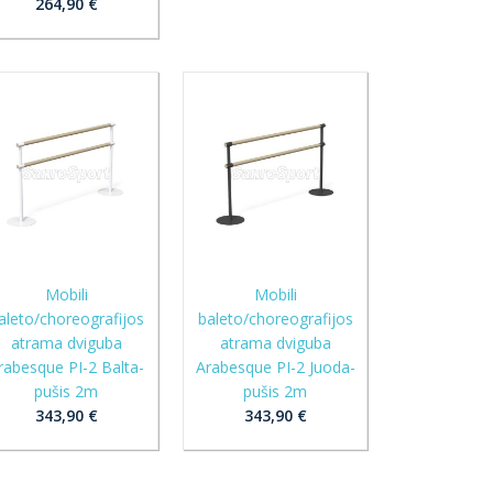
264,90 €
Mobili
Mobili
aleto/choreografijos
baleto/choreografijos
atrama dviguba
atrama dviguba
rabesque PI-2 Balta-
Arabesque PI-2 Juoda-
pušis 2m
pušis 2m
343,90 €
343,90 €