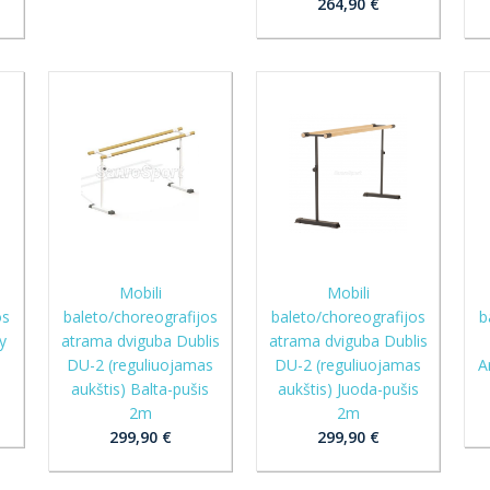
264,90 €
Mobili
Mobili
os
baleto/choreografijos
baleto/choreografijos
b
y
atrama dviguba Dublis
atrama dviguba Dublis
DU-2 (reguliuojamas
DU-2 (reguliuojamas
A
aukštis) Balta-pušis
aukštis) Juoda-pušis
2m
2m
299,90 €
299,90 €