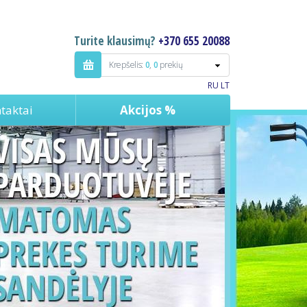
Turite klausimų?
+370 655 20088
Krepšelis:
0
,
0
prekių
RU
LT
taktai
Akcijos %