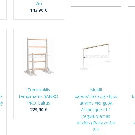
2m
143,90 €
Treniruoklis
Mobili
os
tempimams SANRO
baleto/choreografijos
b
sy
PRO, baltas
atrama vienguba
229,90 €
Arabesque PI-1
(reguliuojamas
s
aukštis) Balta-pušis
2m