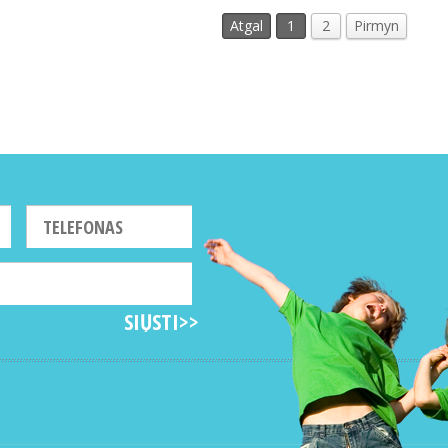
Atgal
1
2
Pirmyn