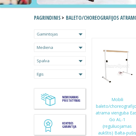
PAGRINDINIS
BALETO/CHOREOGRAFIJOS ATRAM
Gamintojas
Mediena
Spalva
Ilgis
NEMOKAMAS
Mobili
PRISTATYMAS
baleto/choreografij
atrama vienguba Ea
Go AL-1
KOKYBĖS
(reguliuojamas
GARANTIJA
aukštis) Balta-puši