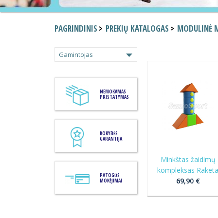
PAGRINDINIS
PREKIŲ KATALOGAS
MODULINĖ 
Gamintojas
NEMOKAMAS
PRISTATYMAS
KOKYBĖS
GARANTIJA
Minkštas žaidimų
kompleksas Raket
PATOGŪS
69,90 €
MOKĖJIMAI