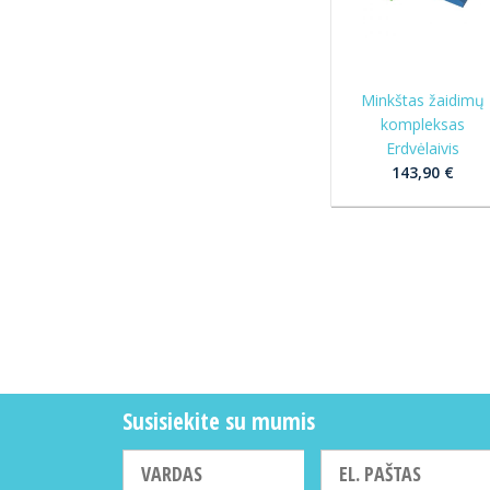
Minkštas žaidimų
kompleksas
Erdvėlaivis
143,90 €
Susisiekite su mumis