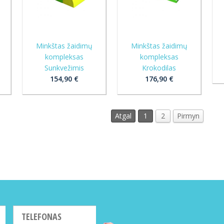
Minkštas žaidimų
Minkštas žaidimų
kompleksas
kompleksas
Sunkvežimis
Krokodilas
154,90 €
176,90 €
Atgal
1
2
Pirmyn