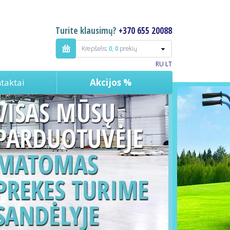
Turite klausimų?
+370 655 20088
Krepšelis:
0
,
0
prekių
RU
LT
taktai
Akcijos %