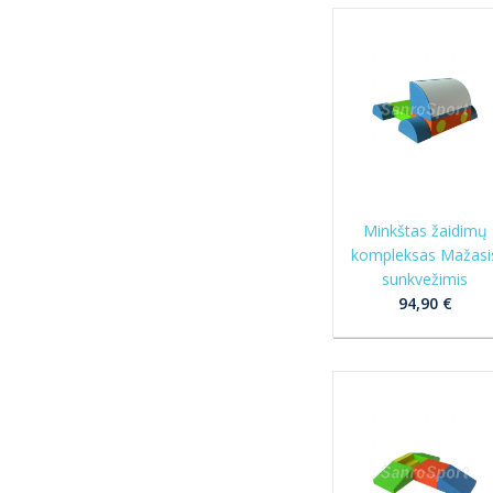
Minkštas žaidimų
kompleksas Mažasi
sunkvežimis
94,90 €