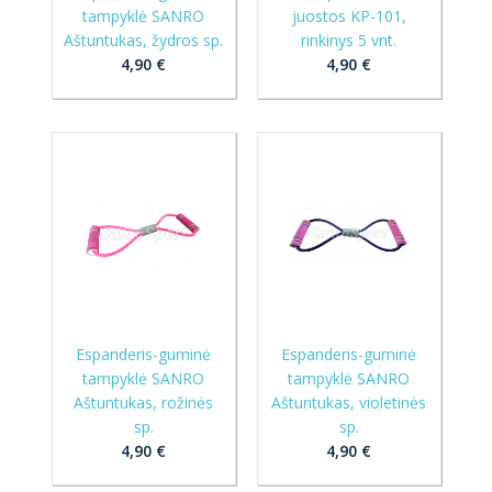
tampyklė SANRO
juostos KP-101,
Aštuntukas, žydros sp.
rinkinys 5 vnt.
4,90 €
4,90 €
Espanderis-guminė
Espanderis-guminė
tampyklė SANRO
tampyklė SANRO
Aštuntukas, rožinės
Aštuntukas, violetinės
sp.
sp.
4,90 €
4,90 €