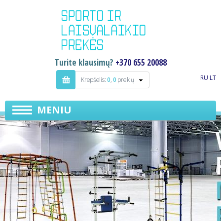
Turite klausimų?
+370 655 20088
RU
LT
Krepšelis:
0
,
0
prekių
MENIU