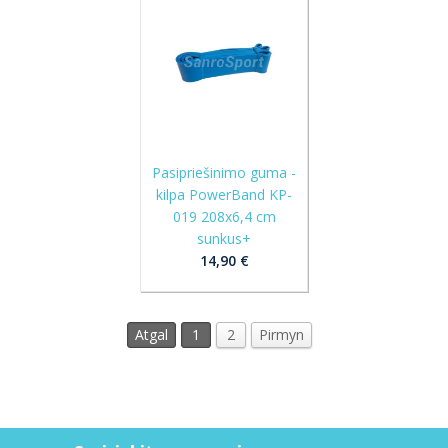
Pasipriešinimo guma -
kilpa PowerBand KP-
019 208x6,4 cm
sunkus+
14,90 €
Atgal
1
2
Pirmyn