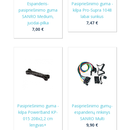
Espanderis-
Pasipriešinimo guma -
pasipriešinimo guma
kilpa Pro-Supra 1048
SANRO Medium,
labai sunkus
juodai-pilka
7,47 €
7,00 €
Pasipriešinimo guma -
Pasipriešinimo gumų-
kilpa PowerBand KP-
espanderių rinkinys
015 208x2,2 cm
SANRO Multi
lengvas+
9,90 €