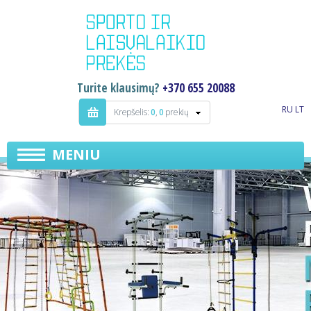
Turite klausimų?
+370 655 20088
RU
LT
Krepšelis:
0
,
0
prekių
MENIU