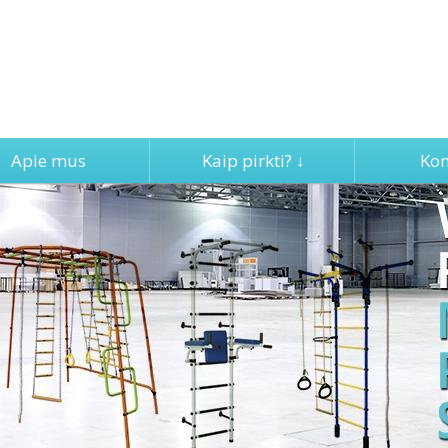
Apie mus
Kaip pirkti? ↓
Kon