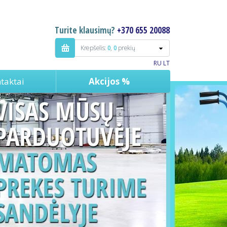
Turite klausimų?
+370 655 20088
Krepšelis:
0
,
0
prekių
RU
LT
taktai
Akcijos %