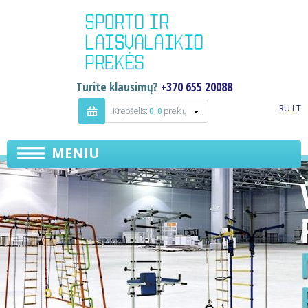
Turite klausimų?
+370 655 20088
RU
LT
Krepšelis:
0
,
0
prekių
MENIU