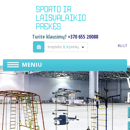
Turite klausimų?
+370 655 20088
RU
LT
Krepšelis:
0
,
0
prekių
MENIU